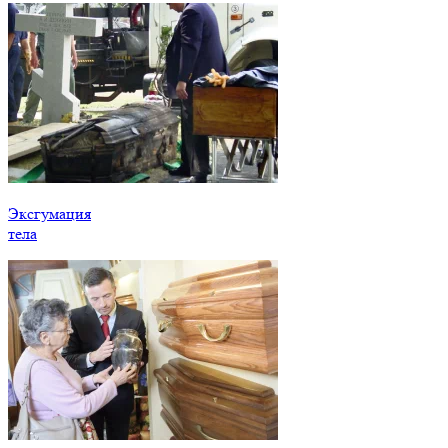
Эксгумация
тела