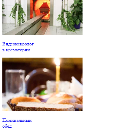
Видеонекролог
в крематории
Поминальный
обед