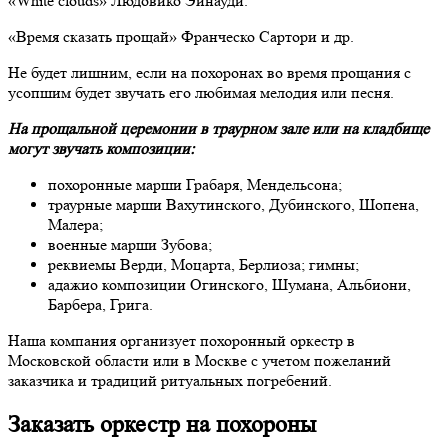
«White clouds» Людовико Эйнауди.
«Время сказать прощай» Франческо Сартори и др.
Не будет лишним, если на похоронах во время прощания с
усопшим будет звучать его любимая мелодия или песня.
На прощальной церемонии в траурном зале или на кладбище
могут звучать композиции:
похоронные марши Грабаря, Мендельсона;
траурные марши Вахутинского, Дубинского, Шопена,
Малера;
военные марши Зубова;
реквиемы Верди, Моцарта, Берлиоза; гимны;
адажио композиции Огинского, Шумана, Альбиони,
Барбера, Грига.
Наша компания организует похоронный оркестр в
Московской области или в Москве с учетом пожеланий
заказчика и традиций ритуальных погребений.
Заказать оркестр на похороны