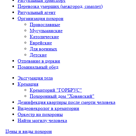
Ритуальный транспорт
Перевозка умерших (межгород, самолет)
Ритуальный агент
Организация похорон
Православные
Мусульманские
Католические
Еврейские
Для военных
Детские
Отпевание в церкви
Поминальный обед
Эксгумация тела
Кремация
Крематорий "ГОРБРУС"
Похоронный дом "Хованский"
Дезинфекция квартиры после смерти человека
Видеонекролог в крематории
Оркестр на похороны
Найти могилу человека
Цены и виды похорон