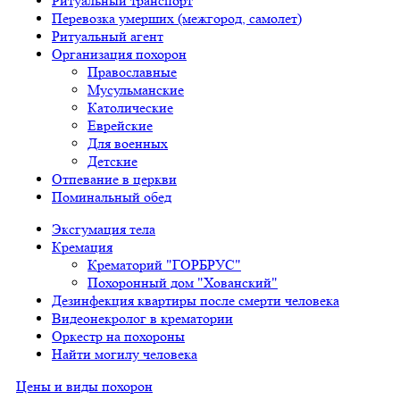
Ритуальный транспорт
Перевозка умерших (межгород, самолет)
Ритуальный агент
Организация похорон
Православные
Мусульманские
Католические
Еврейские
Для военных
Детские
Отпевание в церкви
Поминальный обед
Эксгумация тела
Кремация
Крематорий "ГОРБРУС"
Похоронный дом "Хованский"
Дезинфекция квартиры после смерти человека
Видеонекролог в крематории
Оркестр на похороны
Найти могилу человека
Цены и виды похорон