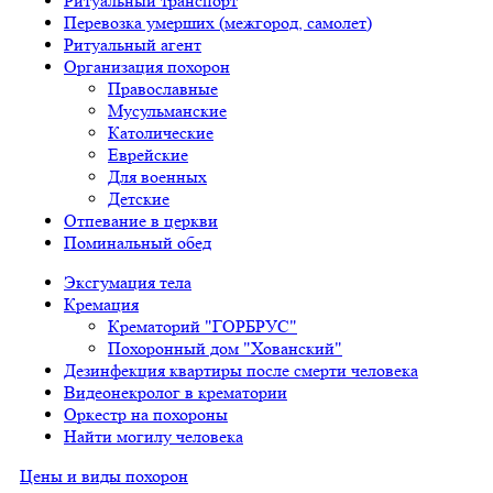
Ритуальный транспорт
Перевозка умерших (межгород, самолет)
Ритуальный агент
Организация похорон
Православные
Мусульманские
Католические
Еврейские
Для военных
Детские
Отпевание в церкви
Поминальный обед
Эксгумация тела
Кремация
Крематорий "ГОРБРУС"
Похоронный дом "Хованский"
Дезинфекция квартиры после смерти человека
Видеонекролог в крематории
Оркестр на похороны
Найти могилу человека
Цены и виды похорон