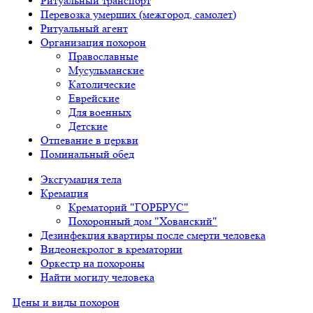
Ритуальный транспорт
Перевозка умерших (межгород, самолет)
Ритуальный агент
Организация похорон
Православные
Мусульманские
Католические
Еврейские
Для военных
Детские
Отпевание в церкви
Поминальный обед
Эксгумация тела
Кремация
Крематорий "ГОРБРУС"
Похоронный дом "Хованский"
Дезинфекция квартиры после смерти человека
Видеонекролог в крематории
Оркестр на похороны
Найти могилу человека
Цены и виды похорон