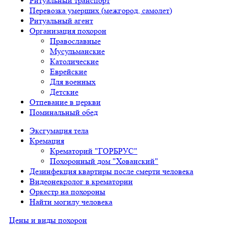
Ритуальный транспорт
Перевозка умерших (межгород, самолет)
Ритуальный агент
Организация похорон
Православные
Мусульманские
Католические
Еврейские
Для военных
Детские
Отпевание в церкви
Поминальный обед
Эксгумация тела
Кремация
Крематорий "ГОРБРУС"
Похоронный дом "Хованский"
Дезинфекция квартиры после смерти человека
Видеонекролог в крематории
Оркестр на похороны
Найти могилу человека
Цены и виды похорон