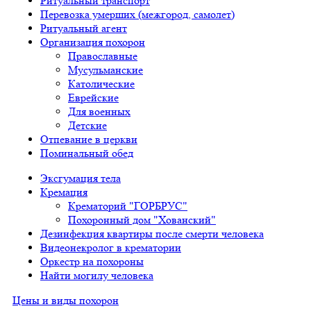
Ритуальный транспорт
Перевозка умерших (межгород, самолет)
Ритуальный агент
Организация похорон
Православные
Мусульманские
Католические
Еврейские
Для военных
Детские
Отпевание в церкви
Поминальный обед
Эксгумация тела
Кремация
Крематорий "ГОРБРУС"
Похоронный дом "Хованский"
Дезинфекция квартиры после смерти человека
Видеонекролог в крематории
Оркестр на похороны
Найти могилу человека
Цены и виды похорон