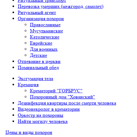
Ритуальный транспорт
Перевозка умерших (межгород, самолет)
Ритуальный агент
Организация похорон
Православные
Мусульманские
Католические
Еврейские
Для военных
Детские
Отпевание в церкви
Поминальный обед
Эксгумация тела
Кремация
Крематорий "ГОРБРУС"
Похоронный дом "Хованский"
Дезинфекция квартиры после смерти человека
Видеонекролог в крематории
Оркестр на похороны
Найти могилу человека
Цены и виды похорон