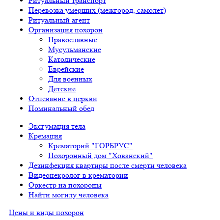
Ритуальный транспорт
Перевозка умерших (межгород, самолет)
Ритуальный агент
Организация похорон
Православные
Мусульманские
Католические
Еврейские
Для военных
Детские
Отпевание в церкви
Поминальный обед
Эксгумация тела
Кремация
Крематорий "ГОРБРУС"
Похоронный дом "Хованский"
Дезинфекция квартиры после смерти человека
Видеонекролог в крематории
Оркестр на похороны
Найти могилу человека
Цены и виды похорон