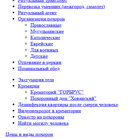
Ритуальный транспорт
Перевозка умерших (межгород, самолет)
Ритуальный агент
Организация похорон
Православные
Мусульманские
Католические
Еврейские
Для военных
Детские
Отпевание в церкви
Поминальный обед
Эксгумация тела
Кремация
Крематорий "ГОРБРУС"
Похоронный дом "Хованский"
Дезинфекция квартиры после смерти человека
Видеонекролог в крематории
Оркестр на похороны
Найти могилу человека
Цены и виды похорон