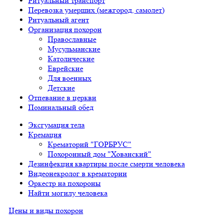
Ритуальный транспорт
Перевозка умерших (межгород, самолет)
Ритуальный агент
Организация похорон
Православные
Мусульманские
Католические
Еврейские
Для военных
Детские
Отпевание в церкви
Поминальный обед
Эксгумация тела
Кремация
Крематорий "ГОРБРУС"
Похоронный дом "Хованский"
Дезинфекция квартиры после смерти человека
Видеонекролог в крематории
Оркестр на похороны
Найти могилу человека
Цены и виды похорон