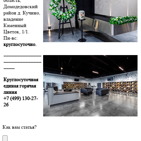
область,
Домодедовский
район д. Кучино,
владение
Каменный
Цветок, 1/1.
Пн-вс:
круглосуточно.
------------------------
------------------------
-------
Круглосуточная
единая горячая
линия
+7 (499) 130-27-
26
Как вам статья?