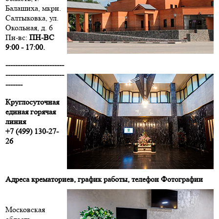
Балашиха, мкрн.
Салтыковка, ул.
Окольная, д. 6
Пн-вс:
ПН-ВС
9:00 - 17:00.
------------------------
------------------------
-------
Круглосуточная
единая горячая
линия
+7 (499) 130-27-
26
Адреса крематориев, график работы, телефон
Фотографии
Московская