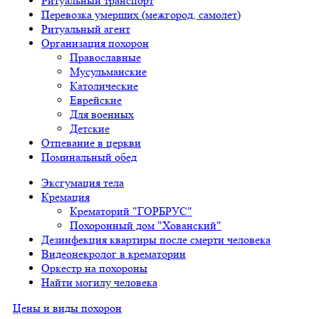
Ритуальный транспорт
Перевозка умерших (межгород, самолет)
Ритуальный агент
Организация похорон
Православные
Мусульманские
Католические
Еврейские
Для военных
Детские
Отпевание в церкви
Поминальный обед
Эксгумация тела
Кремация
Крематорий "ГОРБРУС"
Похоронный дом "Хованский"
Дезинфекция квартиры после смерти человека
Видеонекролог в крематории
Оркестр на похороны
Найти могилу человека
Цены и виды похорон